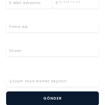
Firma Adı *
Ünvan
Hangi Çözüm ya da Hizmet Hakkında Bilgi Almak
İstiyorsunuz? *