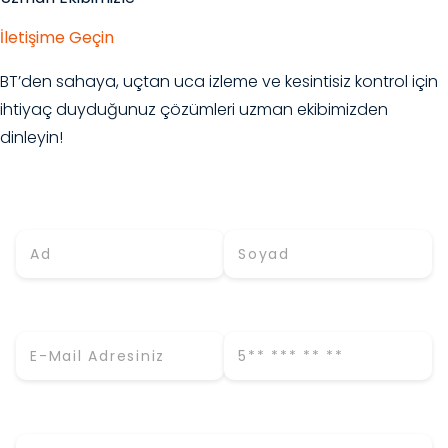
İletişime Geçin
BT’den sahaya, uçtan uca izleme ve kesintisiz kontrol için
ihtiyaç duyduğunuz çözümleri uzman ekibimizden
dinleyin!
Adınız *
Soyadınız *
E-Mail (İş) *
Telefon *
Firma Adı *