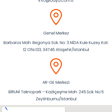
info@odya.com.tr
Genel Merkez
Barbaros Mah. Begonya Sok. No: 3 NİDA Kule Kuzey Kat:
12 Ofis:133, 34746 Ataşehir/İstanbul
AR-GE Merkezi
BİRUNİ Teknopark – Kazlıçeşme Mah. 245.Sok. No:5
Zeytinburnu/İstanbul