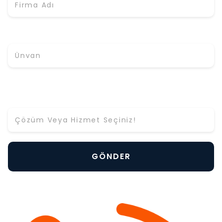
Ünvan
Hangi Çözüm ya da Hizmet Hakkında Bilgi Almak
İstiyorsunuz? *