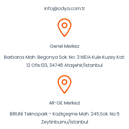
info@odya.com.tr
Genel Merkez
Barbaros Mah. Begonya Sok. No: 3 NİDA Kule Kuzey Kat:
12 Ofis:133, 34746 Ataşehir/İstanbul
AR-GE Merkezi
BİRUNİ Teknopark – Kazlıçeşme Mah. 245.Sok. No:5
Zeytinburnu/İstanbul