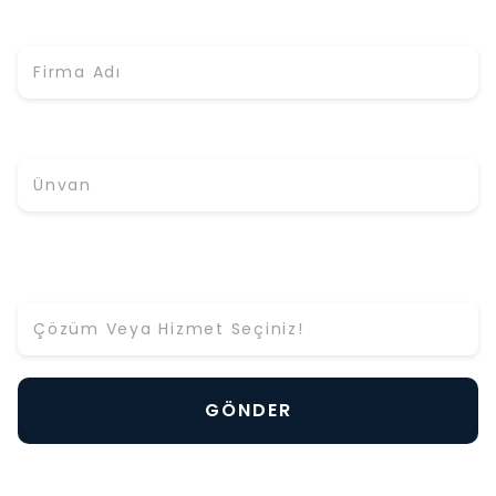
Firma Adı *
Ünvan
Hangi Çözüm ya da Hizmet Hakkında Bilgi Almak
İstiyorsunuz? *