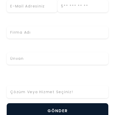
Firma Adı *
Ünvan
Hangi Çözüm ya da Hizmet Hakkında Bilgi Almak
İstiyorsunuz? *