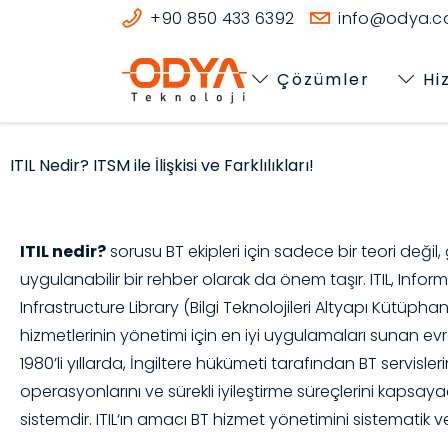
+90 850 433 6392
info@odya.co
Çözümler
Hi
ITIL Nedir? ITSM ile İlişkisi ve Farklılıkları!
ITIL nedir?
sorusu BT ekipleri için sadece bir teori deği
uygulanabilir bir rehber olarak da önem taşır. ITIL
, Info
Infrastructure Library (Bilgi Teknolojileri Altyapı Kütüpha
hizmetlerinin yönetimi için en iyi uygulamaları sunan evr
1980’li yıllarda, İngiltere hükümeti tarafından BT servislerin
operasyonlarını ve sürekli iyileştirme süreçlerini kapsayaca
sistemdir.
ITIL
‘ın amacı BT hizmet yönetimini sistematik ve 