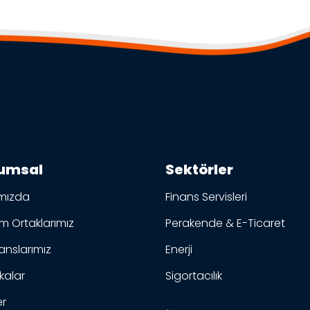
umsal
Sektörler
mızda
Finans Servisleri
 Ortaklarımız
Perakende & E-Ticaret
anslarımız
Enerji
ikalar
Sigortacılık
er