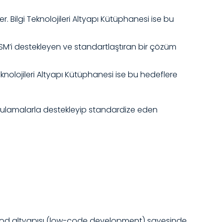
. Bilgi Teknolojileri Altyapı Kütüphanesi ise bu
ITSM’i destekleyen ve standartlaştıran bir çözüm
knolojileri Altyapı Kütüphanesi ise bu hedeflere
uygulamalarla destekleyip standardize eden
k kod altyapısı (low-code development) sayesinde