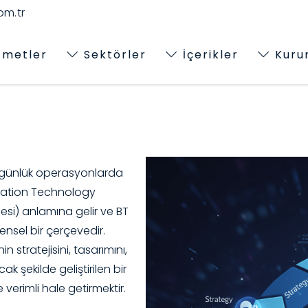
m.tr
zmetler
Sektörler
İçerikler
Kuru
l, günlük operasyonlarda
rmation Technology
nesi) anlamına gelir ve BT
ensel bir çerçevedir.
in stratejisini, tasarımını,
k şekilde geliştirilen bir
verimli hale getirmektir.