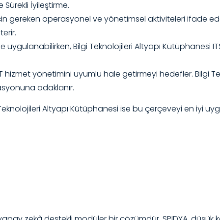
Sürekli İyileştirme.
in gereken operasyonel ve yönetimsel aktiviteleri ifade eder
erir.
 uygulanabilirken, Bilgi Teknolojileri Altyapı Kütüphanesi 
T hizmet yönetimini uyumlu hale getirmeyi hedefler. Bilgi Te
izasyonuna odaklanır.
 Teknolojileri Altyapı Kütüphanesi ise bu çerçeveyi en iyi 
, yapay zekâ destekli modüler bir çözümdür. SPIDYA, düşü