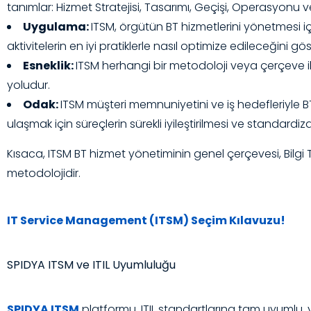
tanımlar: Hizmet Stratejisi, Tasarımı, Geçişi, Operasyonu ve 
Uygulama:
ITSM, örgütün BT hizmetlerini yönetmesi iç
aktivitelerin en iyi pratiklerle nasıl optimize edileceğini göst
Esneklik:
ITSM herhangi bir metodoloji veya çerçeve ile
yoludur.
Odak:
ITSM müşteri memnuniyetini ve iş hedefleriyle B
ulaşmak için süreçlerin sürekli iyileştirilmesi ve standard
Kısaca, ITSM BT hizmet yönetiminin genel çerçevesi, Bilgi
metodolojidir.
IT Service Management (ITSM) Seçim Kılavuzu!
SPIDYA ITSM ve ITIL Uyumluluğu
SPIDYA ITSM
platformu, ITIL standartlarına tam uyumlu