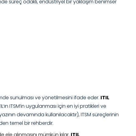
minde süreç odaklı, endüstriyel bir yaklaşım benimser
biçimde sunulması ve yönetilmesini ifade eder.
ITIL
TIL
‘ın ITSM’in uygulanması için en iyi pratikleri ve
 yazının devamında kullanılacaktır), ITSM süreçlerinin
den temel bir rehberdir.
lde ele alınmasını mümkün kılar.
ITIL