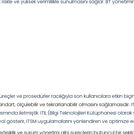
k riskle ve yüksek verimlilikle sunulmasını sağlar. BT yöneti
 süreçler ve prosedürler racılığıyla son kullanıcılara etkin 
rt, ölçülebilir ve tekrarlanabilir olmasını sağlamasıdır.
I
smında iletmiştik.
ITIL
(Bilgi Teknolojileri Kütüphanesi olarak
ol gösterir, ITSM uygulamalarını yönlendiren ve optimize e
ğişiklik ve sürüm yönetimi gibi süreçlerin bütüncül bir şeki