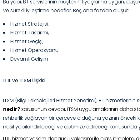
Bu yapı, BT servislerinin müşteri ihtiyaçlarına uygun, düşü
ve sürekli iyileştirme hedefler.
Beş ana fazdan oluşur:
Hizmet Stratejisi,
Hizmet Tasarımı,
Hizmet Geçişi,
Hizmet Operasyonu
Devamlı Gelişim
ITIL ve ITSM İlişkisi
ITSM (Bilgi Teknolojileri Hizmet Yönetimi), BT hizmetlerinin
nedir?
sorusunun cevabı, ITSM uygulamalarının daha standa
rehberlik sağlayan bir çerçeve olduğunu yazının önceki kı
nasıl yapılandırılacağı ve optimize edileceği konusunda y
ITIL, hizmet yaşam döngüsü yaklaşımı ile olay, problem, de