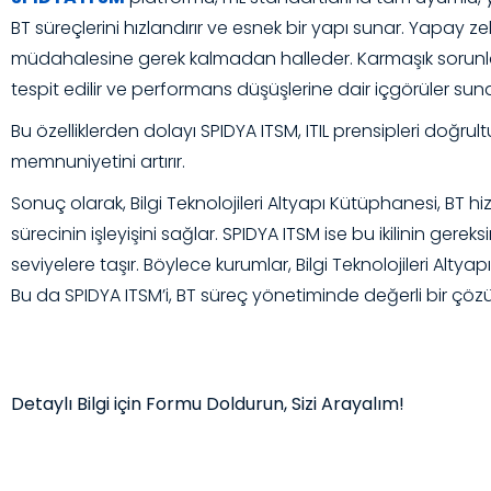
BT süreçlerini hızlandırır ve esnek bir yapı sunar. Yapay zekâ
müdahalesine gerek kalmadan halleder. Karmaşık sorunlar y
tespit edilir ve performans düşüşlerine dair içgörüler suna
Bu özelliklerden dolayı SPIDYA ITSM, ITIL prensipleri doğr
memnuniyetini artırır.
Sonuç olarak, Bilgi Teknolojileri Altyapı Kütüphanesi, BT h
sürecinin işleyişini sağlar. SPIDYA ITSM ise bu ikilinin gere
seviyelere taşır. Böylece kurumlar, Bilgi Teknolojileri Alt
Bu da SPIDYA ITSM’i, BT süreç yönetiminde değerli bir çözü
Detaylı Bilgi için Formu Doldurun, Sizi Arayalım!