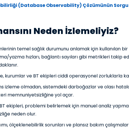
ilirliği (Database Observability) Çözümünün Sorgu 
ansını Neden İzlemeliyiz?
mlerinin temel sağlık durumunu anlamak için kullanılan bi
kuma/yazma hızları, bağlantı sayıları gibi metrikleri takip
aklanır.
, kurumlar ve BT ekipleri ciddi operasyonel zorluklarla ka
 izleme olmadan, sistemdeki darboğazlar ve olası hatala
eri memnuniyetsizliğine yol açar.
BT ekipleri, problemi belirlemek için manuel analiz yapm
zliğe neden olur.
mı, ölçeklenebilirlik sorunları ve plansız bakım çalışmalar