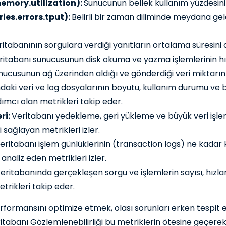
emory.utilization):
Sunucunun bellek kullanım yüzdesini i
ies.errors.tput):
Belirli bir zaman diliminde meydana gel
itabanının sorgulara verdiği yanıtların ortalama süresini 
ritabanı sunucusunun disk okuma ve yazma işlemlerinin hızını
nucusunun ağ üzerinden aldığı ve gönderdiği veri miktarını
aki veri ve log dosyalarının boyutu, kullanım durumu ve b
mcı olan metrikleri takip eder.
ri:
Veritabanı yedekleme, geri yükleme ve büyük veri işleml
i sağlayan metrikleri izler.
ritabanı işlem günlüklerinin (transaction logs) ne kadar kul
analiz eden metrikleri izler.
eritabanında gerçekleşen sorgu ve işlemlerin sayısı, hızlar
rikleri takip eder.
erformansını optimize etmek, olası sorunları erken tespit 
itabanı Gözlemlenebilirliği bu metriklerin ötesine geçerek 