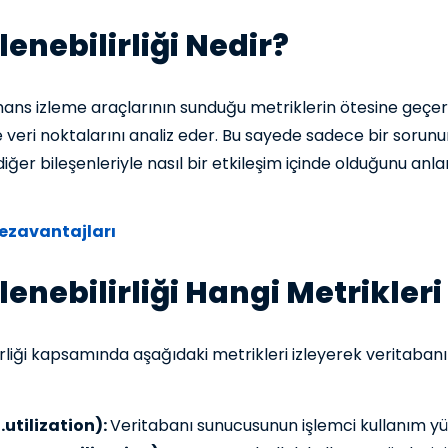
enebilirliği Nedir?
rmans izleme araçlarının sunduğu metriklerin ötesine geçe
veri noktalarını analiz eder. Bu sayede sadece bir sorunun
ğer bileşenleriyle nasıl bir etkileşim içinde olduğunu anl
Dezavantajları
nebilirliği Hangi Metrikleri 
liği kapsamında aşağıdaki metrikleri izleyerek veritabanı
utilization):
Veritabanı sunucusunun işlemci kullanım yüz