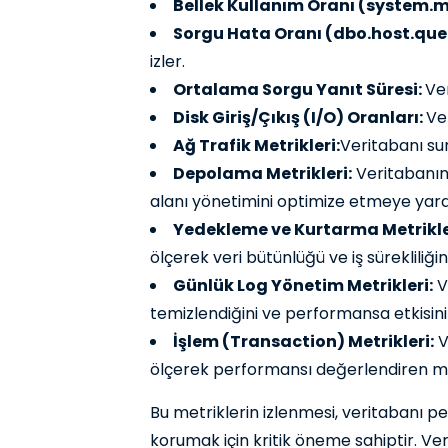
Bellek Kullanım Oranı (system.m
Sorgu Hata Oranı (dbo.host.quer
izler.
Ortalama Sorgu Yanıt Süresi:
Ver
Disk Giriş/Çıkış (I/O) Oranları:
Ve
Ağ Trafik Metrikleri:
Veritabanı su
Depolama Metrikleri:
Veritabanınd
alanı yönetimini optimize etmeye yardı
Yedekleme ve Kurtarma Metrikle
ölçerek veri bütünlüğü ve iş sürekliliğin
Günlük Log Yönetim Metrikleri:
Ve
temizlendiğini ve performansa etkisini 
İşlem (Transaction) Metrikleri:
V
ölçerek performansı değerlendiren met
Bu metriklerin izlenmesi, veritabanı p
korumak için kritik öneme sahiptir. Ver