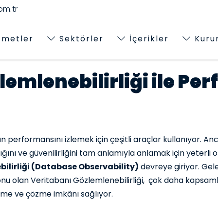
m.tr
zmetler
Sektörler
İçerikler
Kuru
lemlenebilirliği ile Pe
n performansını izlemek için çeşitli araçlar kullanıyor. A
ığını ve güvenilirliğini tam anlamıyla anlamak için yeterli
ilirliği (Database Observability)
devreye giriyor. Ge
nu olan Veritabanı Gözlemlenebilirliği, çok daha kapsamlı
tme ve çözme imkânı sağlıyor.