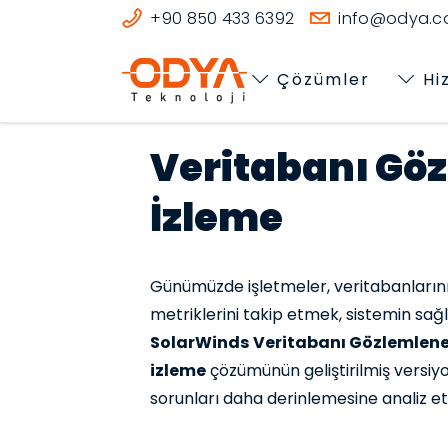
+90 850 433 6392
info@odya.co
Çözümler
Hi
Veritabanı Göz
İzleme
Günümüzde işletmeler, veritabanlarını
metriklerini takip etmek, sistemin sağl
SolarWinds
Veritabanı Gözlemleneb
izleme
çözümünün geliştirilmiş versiyo
sorunları daha derinlemesine analiz e