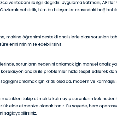
zca veritabanı ile ilgili değildir. Uygulama katmanı, API’le
. Gözlemlenebilirlik, tüm bu bileşenler arasındaki bağlant
, makine öğrenimi destekli analizlerle olası sorunları tah
sürelerini minimize edebilirsiniz.
inde, sorunların nedenini anlamak için manuel analiz yap
orelasyon analizi ile problemler hızla tespit edilerek daha
ağlığını anlamak için kritik olsa da, modern ve karmaşık 
ca metrikleri takip etmekle kalmayıp sorunların kök neden
lük elde etmenize olanak tanır. Bu sayede, hem operasyone
ni sağlayabilirsiniz.