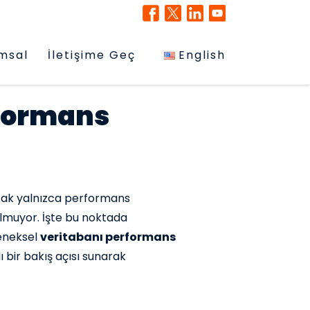
msal
İletişime Geç
English
rformans
ncak yalnızca performans
 olmuyor. İşte bu noktada
leneksel
veritabanı performans
 bir bakış açısı sunarak