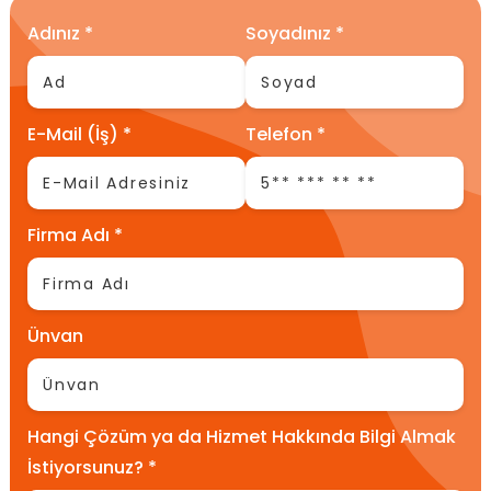
Adınız *
Soyadınız *
E-Mail (İş) *
Telefon *
Firma Adı *
Ünvan
Hangi Çözüm ya da Hizmet Hakkında Bilgi Almak
İstiyorsunuz? *