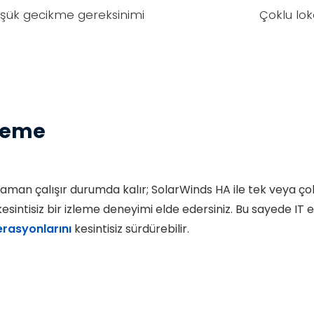
üşük gecikme gereksinimi
Çoklu lok
zleme
r zaman çalışır durumda kalır; SolarWinds HA ile tek veya ç
esintisiz bir izleme deneyimi elde edersiniz. Bu sayede I
rasyonlarını
kesintisiz sürdürebilir.