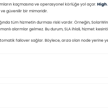
armların kaçmasına ve operasyonel körlüğe yol açar.
High 
ve güvenilir bir mimaridir.
ığında tüm hizmetin durması riski vardır. Örneğin, SolarW
nlı alarmlar gelmez. Bu durum, SLA ihlali, hizmet kesinti
da otomatik failover sağlar. Böylece, arıza olan node yeri