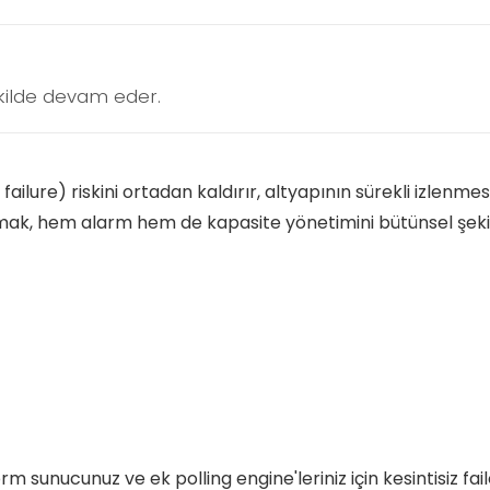
kilde devam eder.
f failure) riskini ortadan kaldırır, altyapının sürekli izlenme
lmak, hem alarm hem de kapasite yönetimini bütünsel şekil
rm sunucunuz ve ek polling engine'leriniz için kesintisiz f