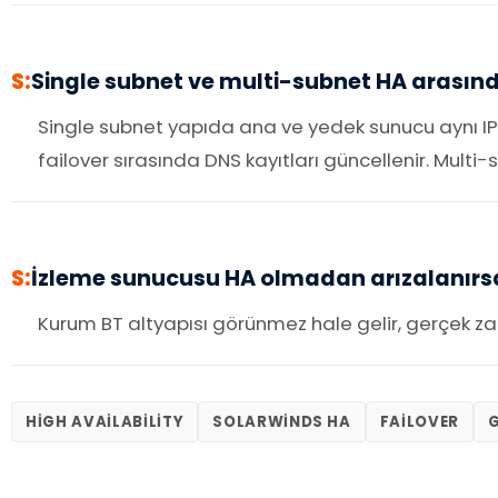
S:
Single subnet ve multi-subnet HA arasınd
Single subnet yapıda ana ve yedek sunucu aynı IP a
failover sırasında DNS kayıtları güncellenir. Multi-
S:
İzleme sunucusu HA olmadan arızalanırsa
Kurum BT altyapısı görünmez hale gelir, gerçek zam
HIGH AVAILABILITY
SOLARWINDS HA
FAILOVER
G