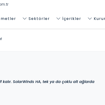
m.tr
zmetler
Sektörler
İçerikler
Kuru
n!
tif kalır. SolarWinds HA, tek ya da çoklu alt ağlarda