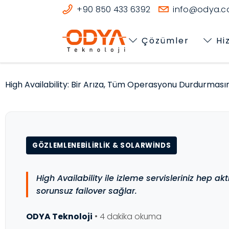
+90 850 433 6392
info@odya.co
Çözümler
Hi
High Availability: Bir Arıza, Tüm Operasyonu Durdurması
GÖZLEMLENEBILIRLIK & SOLARWINDS
High Availability ile izleme servisleriniz hep ak
sorunsuz failover sağlar.
ODYA Teknoloji
•
4 dakika okuma