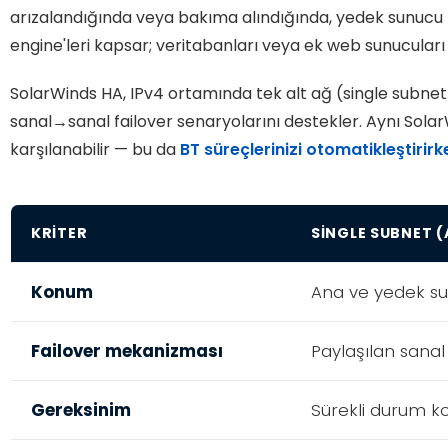
arızalandığında veya bakıma alındığında, yedek sunucu po
engine'leri kapsar; veritabanları veya ek web sunucuları 
SolarWinds HA, IPv4 ortamında tek alt ağ (single subnet) 
sanal→sanal failover senaryolarını destekler. Aynı Solar
karşılanabilir — bu da
BT süreçlerinizi otomatikleştirirk
KRITER
SINGLE SUBNET (
Konum
Ana ve yedek su
Failover mekanizması
Paylaşılan sanal
Gereksinim
Sürekli durum k