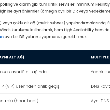
lling ve alarm gibi tüm kritik servisleri minimum kesinti
için ise ayrı önlemler (örneğin ayrı bir DR veya yedekleme 
veya çoklu alt ağ (multi-subnet) yapılandırmalarında; fizi
Winds kurulumu kullanılarak, hem High Availability hem de
en
ayrı bir DR yatırımı yapmanızı gerektirmez.
AYNI ALT AĞ)
MULTIPLE
nucu aynı IP alt ağında
Yedek sun
 IP (VIP) üzerinden anlık geçiş
DNS kayıt
ontrolü (heartbeat)
Aynı DNS 