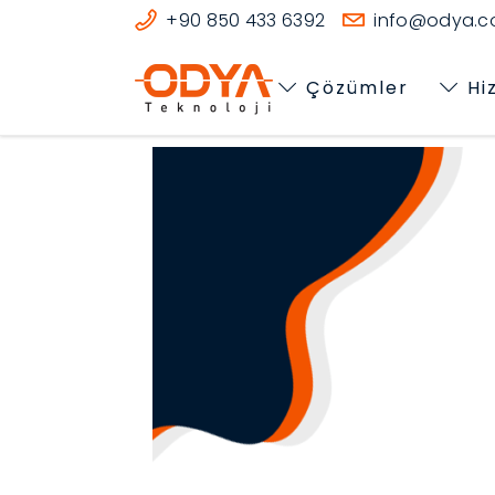
+90 850 433 6392
info@odya.co
Çözümler
Hi