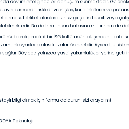
alanında devrim niteliğinde bir dönüşüm sunmaktadır. Gelene
aynı zamanda riskli davranışları, kural ihlallerini ve potansiy
enmesi, tehlikeli alanlara izinsiz girişlerin tespiti veya ça
ılabilmektedir. Bu da hem insan hatasını azaltır hem de da
rünür kılarak proaktif bir İSG kültürünün oluşmasına katkı sa
amanlı uyarılarla olası kazalar önlenebilir. Ayrıca bu sistem
nı sağlar. Böylece yalnızca yasal yükümlülükler yerine geti
taylı bilgi almak için formu doldurun, sizi arayalım!
ODYA Teknoloji