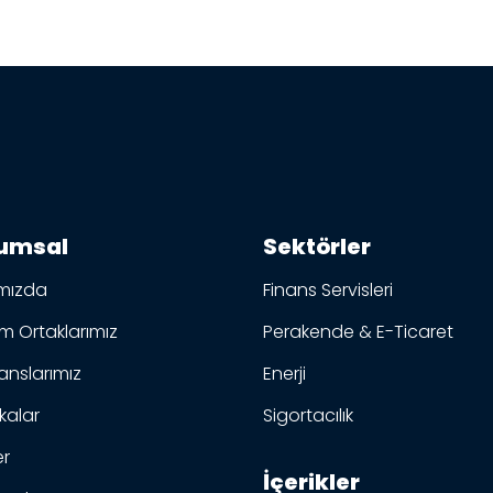
umsal
Sektörler
mızda
Finans Servisleri
 Ortaklarımız
Perakende & E-Ticaret
anslarımız
Enerji
ikalar
Sigortacılık
er
İçerikler