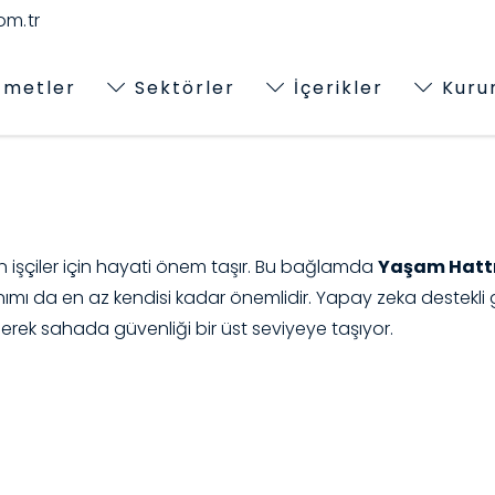
m.tr
zmetler
Sektörler
İçerikler
Kuru
şan işçiler için hayati önem taşır. Bu bağlamda
Yaşam Hatt
ımı da en az kendisi kadar önemlidir. Yapay zeka destekli g
erek sahada güvenliği bir üst seviyeye taşıyor.