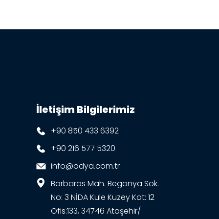
İletişim Bilgilerimiz
+90 850 433 6392
+90 216 577 5320
info@odya.com.tr
Barbaros Mah. Begonya Sok.
No: 3 NİDA Kule Kuzey Kat: 12
Ofis:133, 34746 Ataşehir/