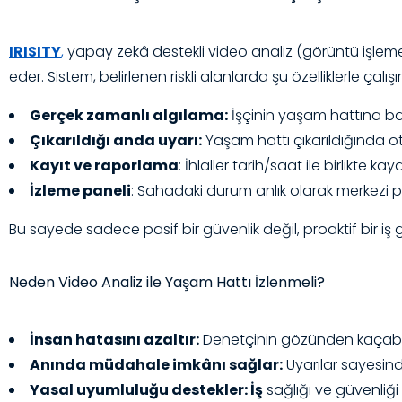
IRISITY
,
yapay zekâ destekli video analiz (görüntü işleme)
eder. Sistem, belirlenen riskli alanlarda şu özelliklerle çalışır
Gerçek zamanlı algılama:
İşçinin yaşam hattına bağl
Çıkarıldığı anda uyarı:
Yaşam hattı çıkarıldığında oto
Kayıt ve raporlama
: İhlaller tarih/saat ile birlikte ka
İzleme paneli
: Sahadaki durum anlık olarak merkezi pa
Bu sayede sadece pasif bir güvenlik değil, proaktif bir iş 
Neden Video Analiz ile Yaşam Hattı İzlenmeli?
İnsan hatasını azaltır:
Denetçinin gözünden kaçabilec
Anında müdahale imkânı sağlar:
Uyarılar sayesinde
Yasal uyumluluğu destekler: İş
sağlığı ve güvenliğ