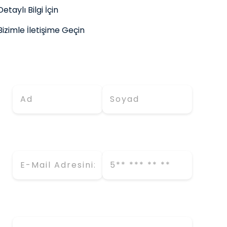
Detaylı Bilgi İçin
Bizimle İletişime Geçin
Adınız *
Soyadınız *
E-Mail (İş) *
Telefon *
Firma Adı *