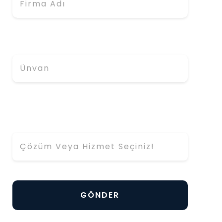
Ünvan
Hangi Çözüm ya da Hizmet Hakkında
Bilgi Almak İstiyorsunuz? *