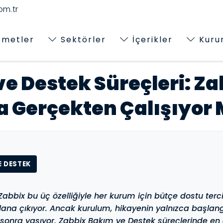
m.tr
zmetler
Sektörler
İçerikler
Kuru
e Destek Süreçleri: Za
 Gerçekten Çalışıyor
E DESTEK
Zabbix bu üç özelliğiyle her kurum için bütçe dostu terci
lana çıkıyor. Ancak kurulum, hikayenin yalnızca başlang
n sonra yaşıyor. Zabbix Bakım ve Destek süreçlerinde en