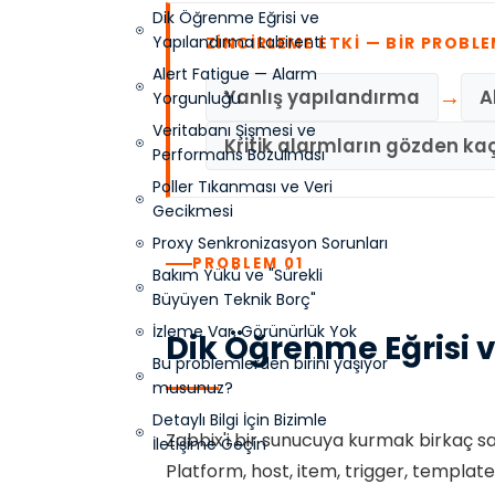
Dik Öğrenme Eğrisi ve
Yapılandırma Labirenti
ZINCIRLEME ETKI — BIR PROBLE
Alert Fatigue — Alarm
→
Yanlış yapılandırma
A
Yorgunluğu
Veritabanı Şişmesi ve
Kritik alarmların gözden k
Performans Bozulması
Poller Tıkanması ve Veri
Gecikmesi
Proxy Senkronizasyon Sorunları
PROBLEM 01
Bakım Yükü ve "Sürekli
Büyüyen Teknik Borç"
İzleme Var, Görünürlük Yok
Dik Öğrenme Eğrisi 
Bu problemlerden birini yaşıyor
musunuz?
Detaylı Bilgi İçin Bizimle
Zabbix'i bir sunucuya kurmak birkaç sa
İletişime Geçin
Platform, host, item, trigger, templa