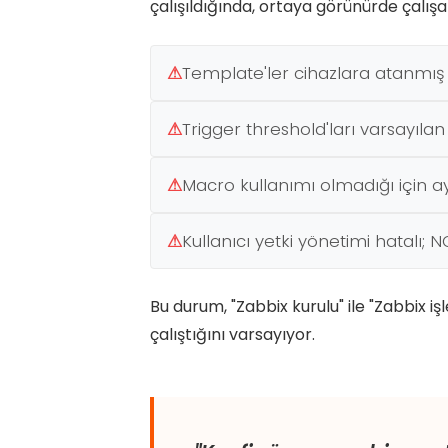
çalışıldığında, ortaya görünürde çalışa
⚠
Template'ler cihazlara atanmış 
⚠
Trigger threshold'ları varsayıl
⚠
Macro kullanımı olmadığı için ayn
⚠
Kullanıcı yetki yönetimi hatalı;
Bu durum, "Zabbix kurulu" ile "Zabbix i
çalıştığını varsayıyor.