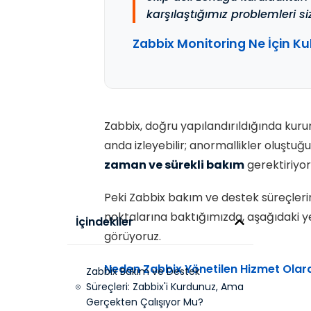
karşılaştığımız problemleri siz
Zabbix Monitoring Ne İçin Kul
Zabbix, doğru yapılandırıldığında kurum
anda izleyebilir; anormallikler oluştu
zaman ve sürekli bakım
gerektiriyor
Peki Zabbix bakım ve destek süreçleri
noktalarına baktığımızda, aşağıdaki 
İçindekiler
görüyoruz.
Neden Zabbix Yönetilen Hizmet Olara
Zabbix Bakım ve Destek
Süreçleri: Zabbix'i Kurdunuz, Ama
Gerçekten Çalışıyor Mu?