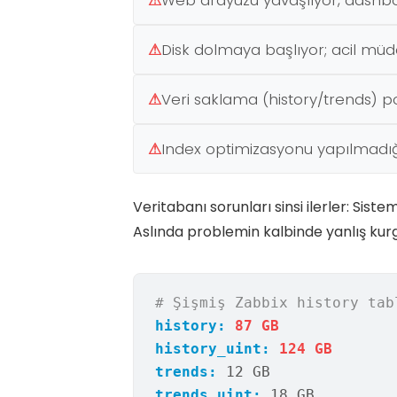
⚠
Web arayüzü yavaşlıyor, dashbo
⚠
Disk dolmaya başlıyor; acil müd
⚠
Veri saklama (history/trends) pol
⚠
Index optimizasyonu yapılmadığı 
Veritabanı sorunları sinsi ilerler: Sis
Aslında problemin kalbinde yanlış kur
# Şişmiş Zabbix history tab
history:
87 GB
history_uint:
124 GB
trends:
12 GB
trends_uint:
18 GB