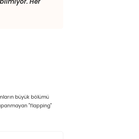
ilmiyor. Her
rmların büyük bölümü
 kapanmayan "flapping"