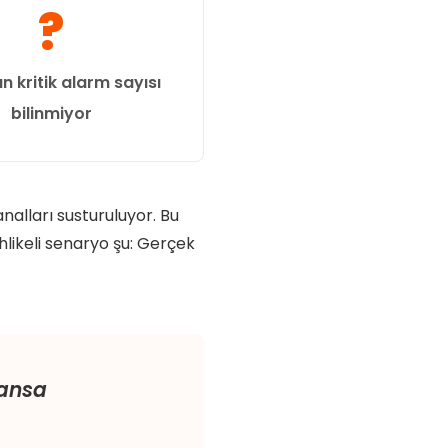
?
an kritik alarm sayısı
bilinmiyor
alları susturuluyor. Bu
hlikeli senaryo şu: Gerçek
şansa