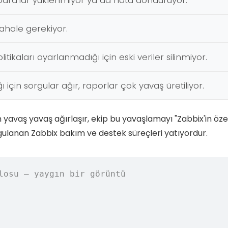
ard'lar yüklenmiyor ya da hata döndürüyor.
ahale gerekiyor.
itikaları ayarlanmadığı için eski veriler silinmiyor.
için sorgular ağır, raporlar çok yavaş üretiliyor.
tem yavaş yavaş ağırlaşır, ekip bu yavaşlamayı "Zabbix'in öze
gulanan Zabbix bakım ve destek süreçleri yatıyordur.
losu — yaygın bir görüntü