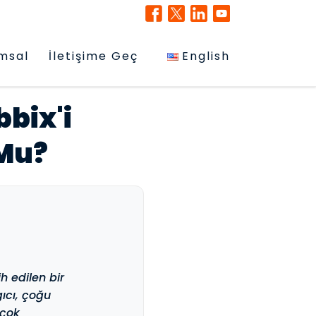
msal
İletişime Geç
English
bbix'i
 Mu?
h edilen bir
ıcı, çoğu
 çok