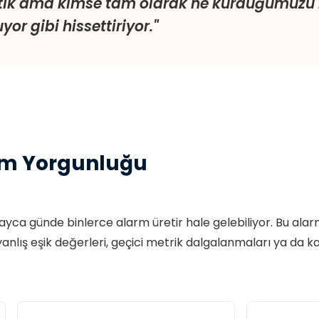
tık ama kimse tam olarak ne kurduğumuzu b
yor gibi hissettiriyor."
arm Yorgunluğu
ayca günde binlerce alarm üretir hale gelebiliyor. Bu ala
 yanlış eşik değerleri, geçici metrik dalgalanmaları ya da