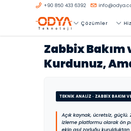
+90 850 433 6392
info@odya.co
Çözümler
Hi
Zabbix Bakım v
Kurdunuz, Ama
TEKNIK ANALIZ · ZABBIX BAKIM V
Açık kaynak, ücretsiz, güçlü. 
izleme platformu olarak ön p
ekip asıl zorluğu kuruldukta