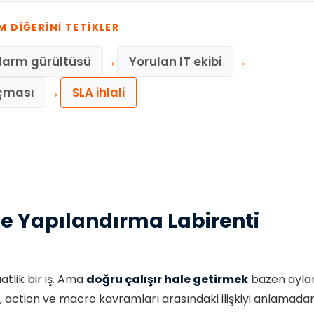
M DIĞERINI TETIKLER
→
→
larm gürültüsü
Yorulan IT ekibi
→
açması
SLA ihlali
ve Yapılandırma Labirenti
atlik bir iş. Ama
doğru çalışır hale getirmek
bazen aylar
te, action ve macro kavramları arasındaki ilişkiyi anlama