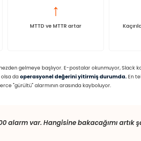
↑
MTTD ve MTTR artar
Kaçırıl
rmezden gelmeye başlıyor. E-postalar okunmuyor, Slack kan
r olsa da
operasyonel değerini yitirmiş durumda.
En te
zlerce "gürültü" alarmının arasında kayboluyor.
00 alarm var. Hangisine bakacağımı artık 