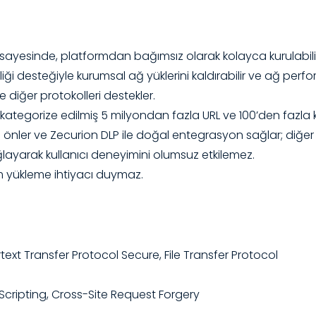
ayesinde, platformdan bağımsız olarak kolayca kurulabilir v
iği desteğiyle kurumsal ağ yüklerini kaldırabilir ve ağ perfo
 diğer protokolleri destekler.
kategorize edilmiş 5 milyondan fazla URL ve 100’den fazla 
arı önler ve Zecurion DLP ile doğal entegrasyon sağlar; diğer
ayarak kullanıcı deneyimini olumsuz etkilemez.
ım yükleme ihtiyacı duymaz.
ext Transfer Protocol Secure, File Transfer Protocol
 Scripting, Cross-Site Request Forgery