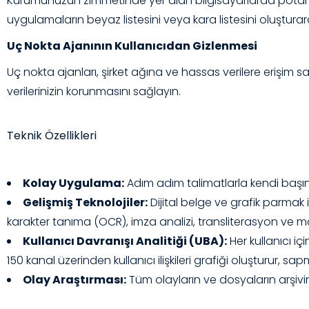
Kurumunuzun zimmetinde yer alan bilgisayarlarda potansiyel
uygulamaların beyaz listesini veya kara listesini oluşturara
Uç Nokta Ajanının Kullanıcıdan Gizlenmesi
Uç nokta ajanları, şirket ağına ve hassas verilere erişim sağ
verilerinizin korunmasını sağlayın.
Teknik Özellikleri
Kolay Uygulama:
Adım adım talimatlarla kendi başınız
Gelişmiş Teknolojiler:
Dijital belge ve grafik parmak izl
karakter tanıma (OCR), imza analizi, transliterasyon ve mask
Kullanıcı Davranışı Analitiği (UBA):
Her kullanıcı iç
150 kanal üzerinden kullanıcı ilişkileri grafiği oluşturur, sa
Olay Araştırması:
Tüm olayların ve dosyaların arşivini