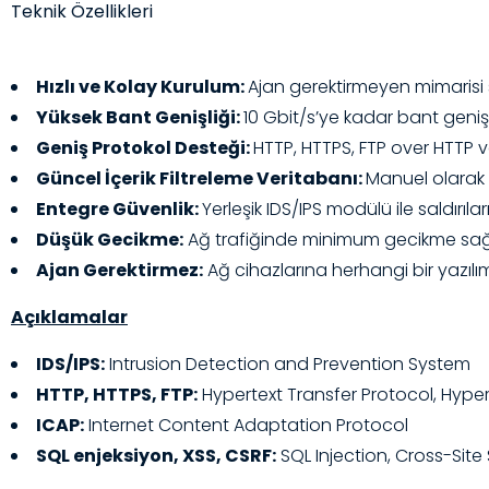
Teknik Özellikleri
Hızlı ve Kolay Kurulum:
Ajan gerektirmeyen mimarisi s
Yüksek Bant Genişliği:
10 Gbit/s’ye kadar bant genişl
Geniş Protokol Desteği:
HTTP, HTTPS, FTP over HTTP ve
Güncel İçerik Filtreleme Veritabanı:
Manuel olarak 
Entegre Güvenlik:
Yerleşik IDS/IPS modülü ile saldırıl
Düşük Gecikme:
Ağ trafiğinde minimum gecikme sağl
Ajan Gerektirmez:
Ağ cihazlarına herhangi bir yazıl
Açıklamalar
IDS/IPS:
Intrusion Detection and Prevention System
HTTP, HTTPS, FTP:
Hypertext Transfer Protocol, Hypert
ICAP:
Internet Content Adaptation Protocol
SQL enjeksiyon, XSS, CSRF:
SQL Injection, Cross-Site