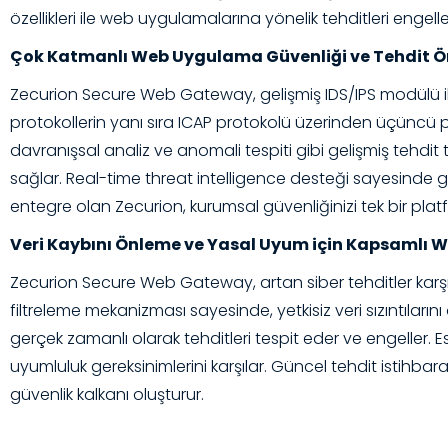
özellikleri ile web uygulamalarına yönelik tehditleri engelle
Çok Katmanlı Web Uygulama Güvenliği ve Tehdit 
Zecurion Secure Web Gateway, gelişmiş IDS/IPS modülü ile
protokollerin yanı sıra ICAP protokolü üzerinden üçüncü pa
davranışsal analiz ve anomali tespiti gibi gelişmiş tehdit
sağlar. Real-time threat intelligence desteği sayesinde gü
entegre olan Zecurion, kurumsal güvenliğinizi tek bir pl
Veri Kaybını Önleme ve Yasal Uyum için Kapsamlı 
Zecurion Secure Web Gateway, artan siber tehditler karşı
filtreleme mekanizması sayesinde, yetkisiz veri sızıntıları
gerçek zamanlı olarak tehditleri tespit eder ve engeller.
uyumluluk gereksinimlerini karşılar. Güncel tehdit istihbara
güvenlik kalkanı oluşturur.