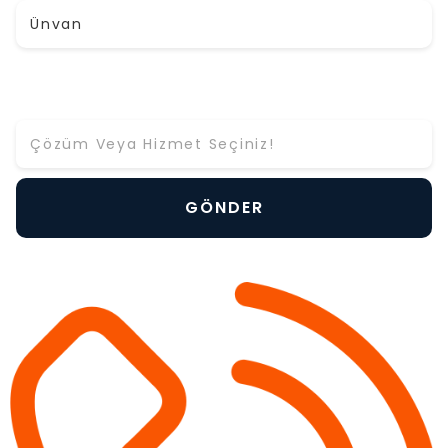
Hangi Çözüm ya da Hizmet Hakkında Bilgi Almak
İstiyorsunuz? *