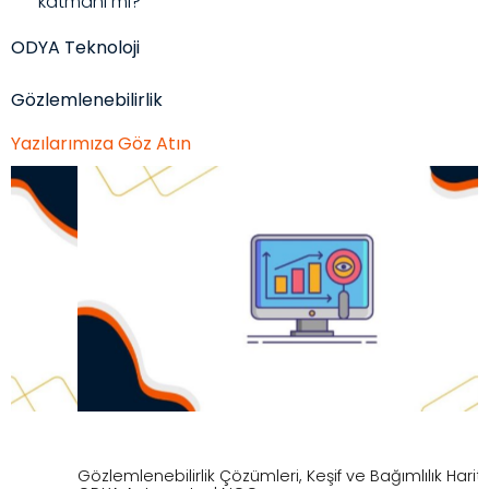
katmanı mı?
ODYA Teknoloji
Gözlemlenebilirlik
Yazılarımıza Göz Atın
Gözlemlenebilirlik Çözümleri
Keşif ve Bağımlılık Haritalama
G