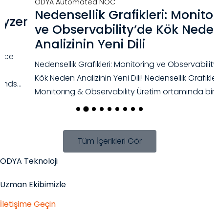
ODYA Automated NOC
Nedensellik Grafikleri: Monitoring
ve Observability’de Kök Neden
Analizinin Yeni Dili
D
İ
Nedensellik Grafikleri: Monitoring ve Observability’de
s
Kök Neden Analizinin Yeni Dili! Nedensellik Grafikleri &
Monıtorıng & Observabılıty Üretim ortamında bir
Tüm İçerikleri Gör
ODYA Teknoloji
Uzman Ekibimizle
İletişime Geçin