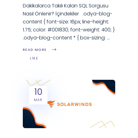
Dakikalarca Takılı Kalan SQL Sorgusu
Nasıl Önlenir? İçindekiler .odya-blog-
content { font-size: 16px; line-height:
1.75; color: #001830; font-weight: 400; }
.odya-blog-content * { box-sizing:
READ MORE
LIKE
10
MAR