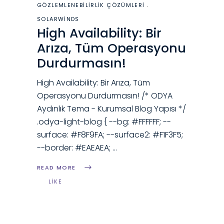
GÖZLEMLENEBILIRLIK ÇÖZÜMLERI
SOLARWINDS
High Availability: Bir
Arıza, Tüm Operasyonu
Durdurmasın!
High Availability: Bir Arıza, Tüm
Operasyonu Durdurmasın! /* ODYA
Aydınlık Tema - Kurumsal Blog Yapısı */
.odya-light-blog { --bg: #FFFFFF; --
surface: #F8F9FA; --surface2: #F1F3F5;
--border: #EAEAEA;
READ MORE
LIKE