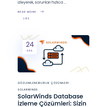
izleyerek, sorunları hızlıca
READ MORE
LIKE
24
ARA
GÖZLEMLENEBILIRLIK ÇÖZÜMLERI
SOLARWINDS
SolarWinds Database
İzleme Çözümleri: Sizin